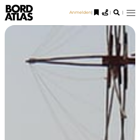
Anmelden
|
|
|