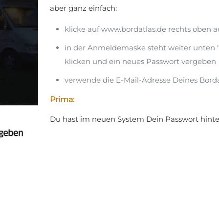
aber ganz einfach:
klicke auf www.bordatlas.de rechts oben au
in der Anmeldemaske steht weiter unten "
klicken und ein neues Passwort vergeben
verwende die E-Mail-Adresse Deines Bor
Prima:
Du hast im neuen System Dein Passwort hinte