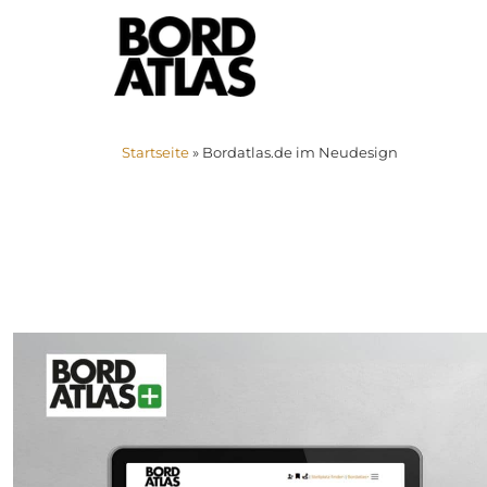
Startseite
»
Bordatlas.de im Neudesign