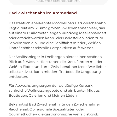
Foto: Fritz Schmitthammer
Bad Zwischenahn im Ammerland
Das staatlich anerkannte Moorheilbad Bad Zwischenahn
liegt direkt am 5,5 km² großen Zwischenahner Meer, das
auf einem 12 Kilometer langen Rundweg ideal erwandert
oder erradelt werden kann. Vier Badestellen laden zum
Schwimmen ein, und eine Schifffahrt mit der „Weißen
Flotte“ eröffnet reizvolle Perspektiven aufs Wasser.
Der Schiffsanleger in Dreibergen bietet einen schönen
Blick aufs Wasser. Hier starten die Kreuzfahrten mit der
Weißen Flotte rund ums Zwischenahner Meer. Wer lieber
selbst aktiv ist, kann mit dem Tretboot die Umgebung
entdecken.
Für Abwechslung sorgen der weitläufige Kurpark,
zahlreiche Wellnessangebote und ein bunter Mix aus
Boutiquen, Galerien und kleinen Läden.
Bekannt ist Bad Zwischenahn für den Zwischenahner
Räucheraal. Ob regionale Spezialitäten oder
Gourmetküche – die gastronomische Vielfalt ist groß.