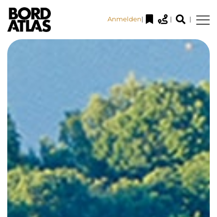
Anmelden
|
|
|