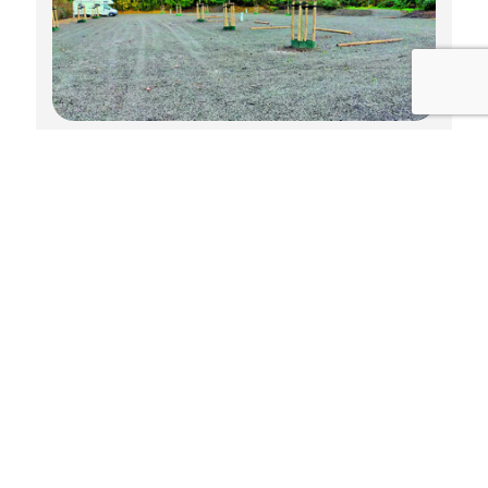
Wohnmobilstellplatz Saarbrücken
n
q
l
k
h
z
< 9 m
16 €
Weitere Artikel