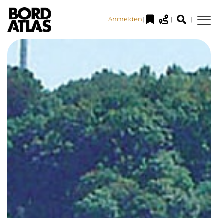
Anmelden
|
|
|