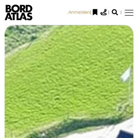
Anmelden
|
|
|