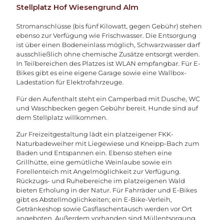
Stellplatz Hof Wiesengrund Alm
Stromanschlüsse (bis fünf Kilowatt, gegen Gebühr) stehen
ebenso zur Verfügung wie Frischwasser. Die Entsorgung
ist über einen Bodeneinlass möglich, Schwarzwasser darf
ausschließlich ohne chemische Zusätze entsorgt werden.
In Teilbereichen des Platzes ist WLAN empfangbar. Für E-
Bikes gibt es eine eigene Garage sowie eine Wallbox-
Ladestation für Elektrofahrzeuge.
Für den Aufenthalt steht ein Camperbad mit Dusche, WC
und Waschbecken gegen Gebühr bereit. Hunde sind auf
dem Stellplatz willkommen.
Zur Freizeitgestaltung lädt ein platzeigener FKK-
Naturbadeweiher mit Liegewiese und Kneipp-Bach zum
Baden und Entspannen ein. Ebenso stehen eine
Grillhütte, eine gemütliche Weinlaube sowie ein
Forellenteich mit Angelmöglichkeit zur Verfügung.
Rückzugs- und Ruhebereiche im platzeigenen Wald
bieten Erholung in der Natur. Für Fahrräder und E-Bikes
gibt es Abstellmöglichkeiten; ein E-Bike-Verleih,
Getränkeshop sowie Gasflaschentausch werden vor Ort
angeboten. Außerdem vorhanden sind Müllentsorgung,