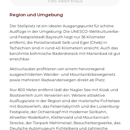
Foto: Albert Knaus
Region und Umgebung
Der Stellplatz ist ein idealer Ausgangspunkt für schöne
Ausflüge in der Umgebung: Die UNESCO-Weltkulturerbe-
und Festspielstadt Bayreuth liegt nur 36 Kilometer
entfernt, die Porzellanstadt Selb und Eger (Cheb) in
Tschechien sind in rund 40 Kilometern erreicht. Auch das
berühmte böhmische Bäderdreieck mit Marienbad ist gut
erreichbar.
Aktivurlauber profitieren von einem hervorragend
ausgeschilderten Wander- und Mountainbikewegenetz
sowie mehreren Radwanderwegen direkt ab Platz.
Nur 800 Meter entfernt lädt der Nagler See mit Kiosk und
Bootsverleih zum Verweilen ein. Weitere attraktive
Ausflugsziele in der Region sind der malerische Fichtelsee
mit Bootsverleih, das Felsenlabyrinth und die Luisenburg-
Festspiele, der Ochsenkopf mit moderner Seilbahn,
Allwetter-Rodelbahn, Kletterwald und Mountaincart-
Strecke, der Tierpark Mehlmeisel, Besucherbergwerke, das
Deutsche Automuseum Fichtelberg und zahlreiche