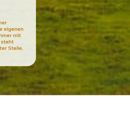
her
e eigenen
immer mit
 steht
ter Stelle.