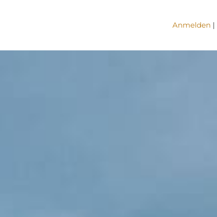
Anmelden
|