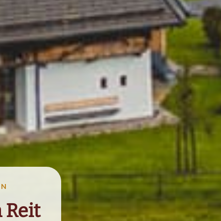
EN
n Reit