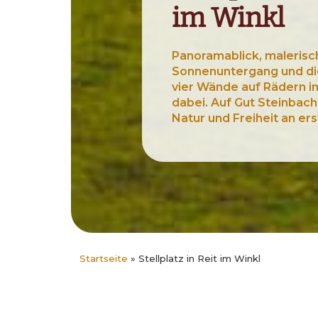
im Winkl
Panoramablick, malerisc
Sonnenuntergang und di
vier Wände auf Rädern 
dabei. Auf Gut Steinbach
Natur und Freiheit an ers
Startseite
»
Stellplatz in Reit im Winkl