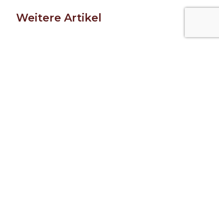
Weitere Artikel
Mehr als 7.400 Stellplätze in
Deutschland und Europa
Jetzt registrieren und alle Funktionen und
Vorteile von Bordatlas+ nutzen
Stellplätze finden
Mehr zu Bordatlas+