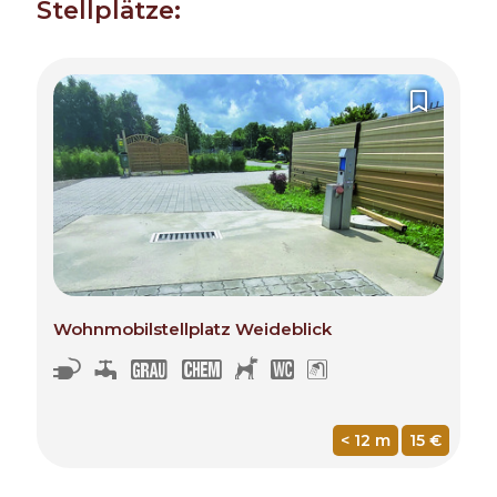
Stellplätze:
Wohnmobilstellplatz Weideblick
n
q
l
k
h
u
J
< 12 m
15 €