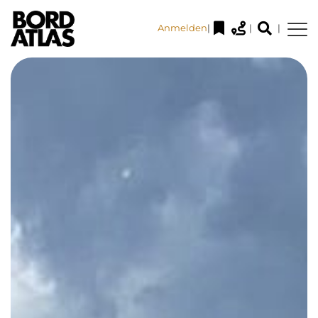
Anmelden
|
|
|