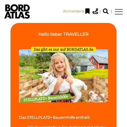
Anmelden
|
|
|
Hallo lieber TRAVELLER
Das gibt es nur auf BORDATLAS.de
STELLPLATZ+ Bauernhöfe
Das STELLPLATZ+ Bauernhöfe enthält:
150 Bauernhöfe in Deutschland mit Womo-