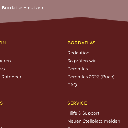
n Bordatlas+ nutzen
ZIN
BORDATLAS
Redaktion
ouren
So prüfen wir
ews
Bordatlas+
& Ratgeber
Bordatlas 2026 (Buch)
FAQ
S
SERVICE
Hilfe & Support
Neuen Stellplatz melden