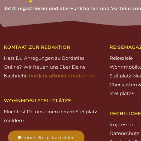
Jetzt registrieren und alle Funktionen und Vorteile vo
KONTAKT ZUR REDAKTION
REISEMAGA
Hast Du Anregungen zu Bordatlas
Reiseziele
Online? Wir freuen uns über Deine
Wohnmobilt
Nachricht:
bordatlas@doldemedien.de
Stellplatz-N
Checklisten 
Stellplatz+
WOHNMOBILSTELLPLÄTZE
Möchtest Du uns einen neuen Stellplatz
RECHTLICHE
melden?
Impressum
Datenschutz
Neuen Stellplatz melden