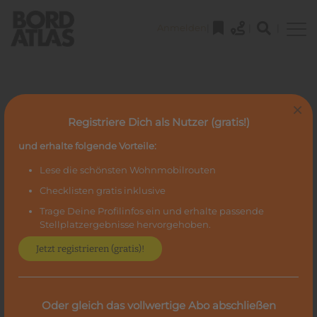
Anmelden
|
|
|
×