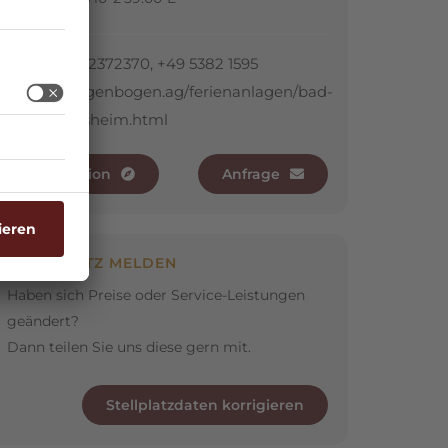
+49 431 2372370, +49 5382 1595
www.regenbogen.ag/ferienanlagen/bad-
gandersheim.html
Navigation
Anfrage
STELLPLATZ MELDEN
Haben sich Preise oder Service-Leistungen
geändert?
Dann teilen Sie uns diese gern mit.
Stellplatzdaten korrigieren