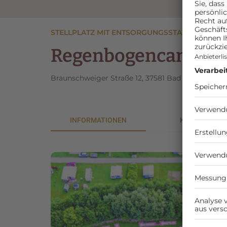
STELLPLATZ MIT ENTSORGUNGSSTATION
Regenbogencamp Ba
Braunschweiger Straße 12, 37581 Bad Gandershei
INFORMATIONEN
KOSTEN