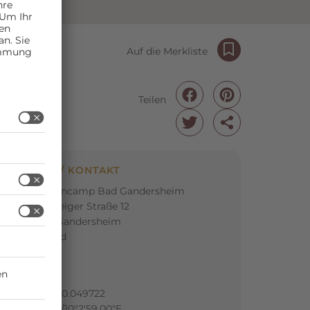
Auf die Merkliste
Teilen
ADRESSE / KONTAKT
Regenbogencamp Bad Gandersheim
Braunschweiger Straße 12
37581 Bad Gandersheim
Deutschland
GPS:
51.866944, 10.049722
51°52'1.00"N/10°2'59.00"E