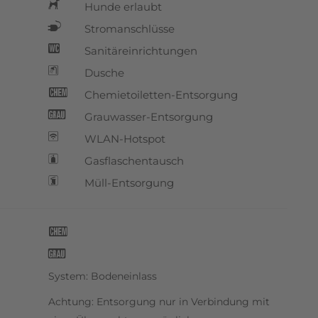
Hunde erlaubt
h
Stromanschlüsse
n
Sanitäreinrichtungen
u
Dusche
J
Chemietoiletten-Entsorgung
k
Grauwasser-Entsorgung
l
WLAN-Hotspot
z
Gasflaschentausch
O
Müll-Entsorgung
M
k
l
System: Bodeneinlass
Achtung: Entsorgung nur in Verbindung mit