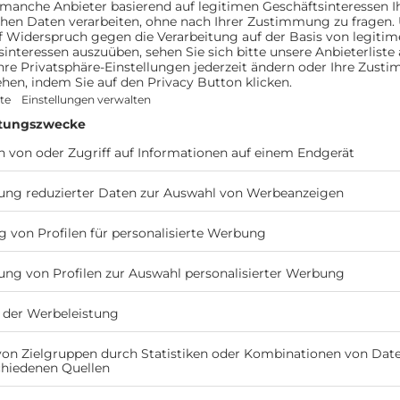
d Gandersheim
m, Deutschland
AKTIVITÄTEN
FOTOS
30 Stellplätze bis 8 m
R
y
Länge
auf Asphalt, Wiese
Ab 18 €