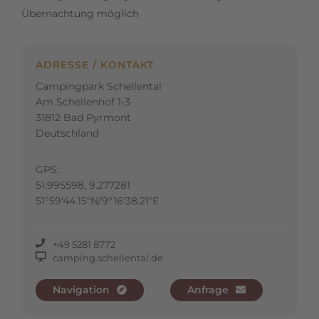
Übernachtung möglich
ADRESSE / KONTAKT
Campingpark Schellental
Am Schellenhof 1-3
31812 Bad Pyrmont
Deutschland
GPS:
51.995598, 9.277281
51°59'44.15"N/9°16'38.21"E
+49 5281 8772
camping.schellental.de
Navigation
Anfrage