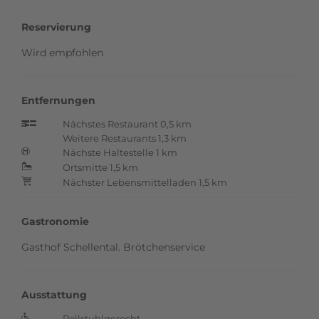
Reservierung
Wird empfohlen
Entfernungen
Nächstes Restaurant 0,5 km
p
Weitere Restaurants 1,3 km
Nächste Haltestelle 1 km
Ö
Ortsmitte 1,5 km
N
Nächster Lebensmittelladen 1,5 km
+
Gastronomie
Gasthof Schellental. Brötchenservice
Ausstattung
Rollstuhlgerecht