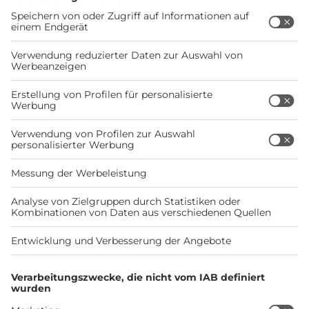
Stellplätze finden
Mehr zu Bordatlas+
KONTAKT ZUR REDAKTION
Hast Du Anregungen zu Bordatlas Online? Wir freuen
uns über Deine Nachricht:
bordatlas@doldemedien.de
WOHNMOBILSTELLPLÄTZE
Möchtest Du uns einen neuen Stellplatz melden?
Neuen Stellplatz melden
Du bist Stellplatzbetreiber und möchtest Deinen
Stellplatz veröffentlichen?