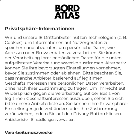
STELLPLATZNEWS
Campingpark Schellental:
Übernachtung in Bad Pyrmont
Eingebettet ins Weserbergland liegt das
Schellental, das vor allem in der Ferienzeit eine
Alternative zu überfüllten Campingplätzen bietet.
Mehr erfahren
Mehr als 7.400 Stellplätze in
Deutschland und Europa
Jetzt registrieren und alle Funktionen und
Vorteile von Bordatlas+ nutzen