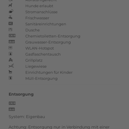
f
Hunde erlaubt
h
Stromanschlüsse
n
Frischwasser
q
Sanitäreinrichtungen
u
Dusche
J
Chemietoiletten-Entsorgung
k
Grauwasser-Entsorgung
l
WLAN-Hotspot
z
Gasflaschentausch
O
Grillplatz
b
Liegewiese
;
Einrichtungen für Kinder
K
Müll-Entsorgung
M
Entsorgung
k
l
System: Eigenbau
Achtung: Entsorgung nur in Verbindung mit einer