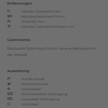
Entfernungen
Nächste Haltestelle 0 km
Ö
Nächstes Restaurant 0,5 km
p
Ortsmitte 1 km
N
Nächster Lebensmittelladen 1 km
+
Gastronomie
Restaurant Entre Nous 0,5 km. diverse Restaurants in
der Altstadt
Ausstattung
Hunde erlaubt
h
Stromanschlüsse
n
Frischwasser
q
Chemietoiletten-Entsorgung
k
Grauwasser-Entsorgung
l
Hallenbad
S