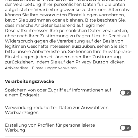
Mehr als 7.400 Stellplätze in
Deutschland und Europa
Jetzt registrieren und alle Funktionen und
Vorteile von Bordatlas+ nutzen
Stellplätze finden
Mehr zu Bordatlas+
KONTAKT ZUR REDAKTION
Hast Du Anregungen zu Bordatlas Online? Wir freuen
uns über Deine Nachricht:
bordatlas@doldemedien.de
WOHNMOBILSTELLPLÄTZE
Möchtest Du uns einen neuen Stellplatz melden?