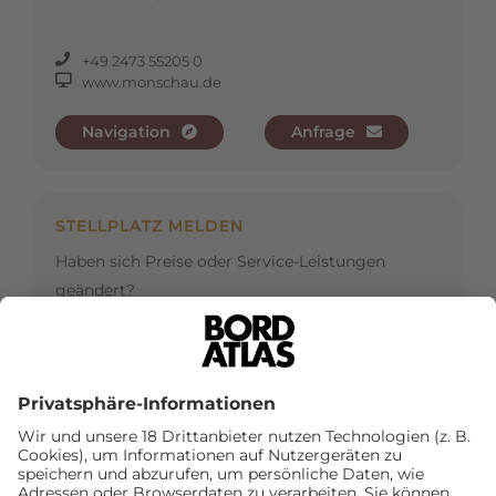
+49 2473 55205 0
www.monschau.de
Navigation
Anfrage
STELLPLATZ MELDEN
Haben sich Preise oder Service-Leistungen
geändert?
Dann teilen Sie uns diese gern mit.
Stellplatzdaten korrigieren