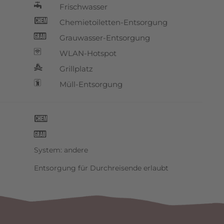
Frischwasser
q
Chemietoiletten-Entsorgung
k
Grauwasser-Entsorgung
l
WLAN-Hotspot
z
Grillplatz
b
Müll-Entsorgung
M
k
l
System: andere
Entsorgung für Durchreisende erlaubt