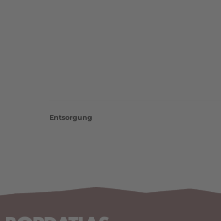
Entsorgung