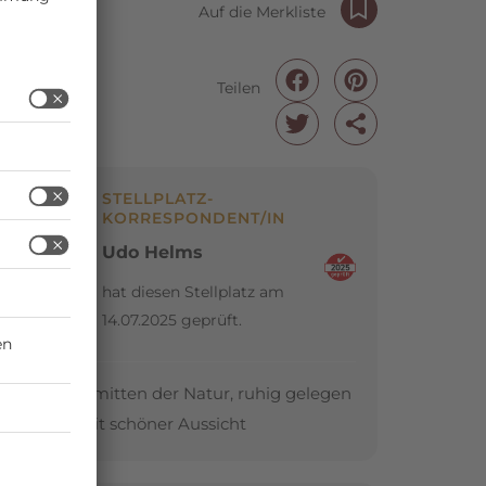
Auf die Merkliste
Teilen
STELLPLATZ-
KORRESPONDENT/IN
Udo Helms
hat diesen Stellplatz am
14.07.2025 geprüft.
Platz inmitten der Natur, ruhig gelegen
A
Platz mit schöner Aussicht
F