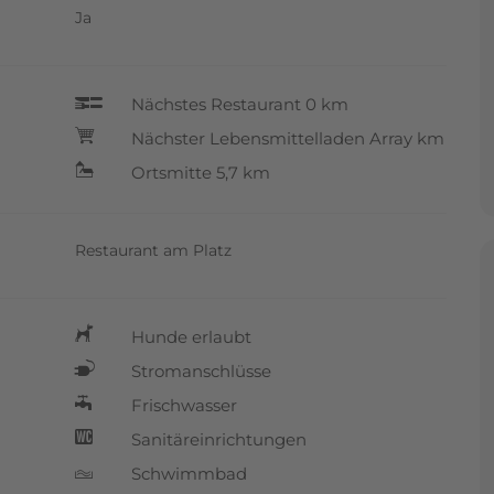
Ja
Nächstes Restaurant 0 km
p
Nächster Lebensmittelladen Array km
+
Ortsmitte 5,7 km
N
Restaurant am Platz
Hunde erlaubt
h
Stromanschlüsse
n
Frischwasser
q
Sanitäreinrichtungen
u
Schwimmbad
s