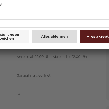
Beim Spahotel mitten im südschwedischen
Östergötland
Anreise ab 12:00 Uhr, Abreise bis 12:00 Uhr
Ganzjährig geöffnet
Ja