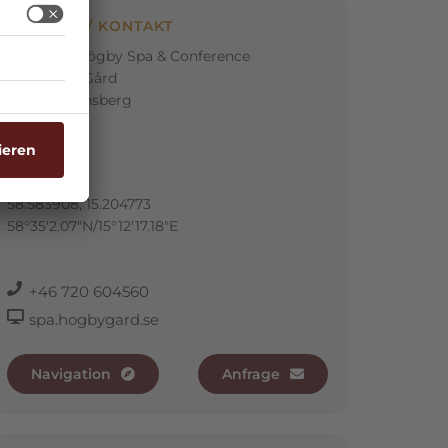
ADRESSE / KONTAKT
Ställplats Högby Spa & Conference
312 Högby Gård
59177 Borensberg
Schweden
GPS:
58.583908, 15.204773
58°35'2.07"N/15°12'17.18"E
+46 720 604560
spa.hogbygard.se
Navigation
Anfrage