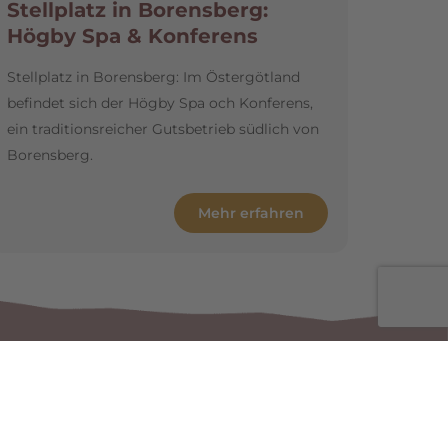
Stellplatz in Borensberg:
Högby Spa & Konferens
Stellplatz in Borensberg: Im Östergötland
befindet sich der Högby Spa och Konferens,
ein traditionsreicher Gutsbetrieb südlich von
Borensberg.
Mehr erfahren
ellplätze finden
Mehr zu Bordatlas+