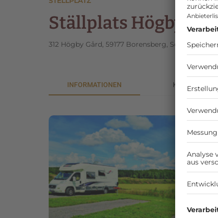
STELLPLATZ
Ställplats Högby Sp
312 Högby Gård, 59177 Borensberg, Schweden
INFORMATIONEN
KOSTEN