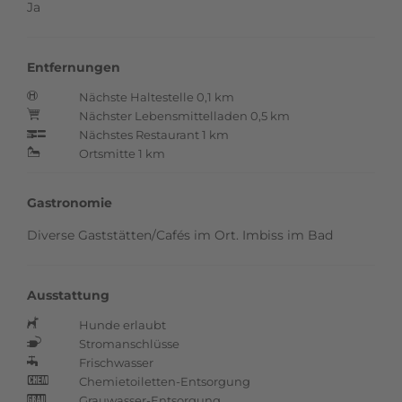
Ja
Entfernungen
Nächste Haltestelle 0,1 km
Ö
Nächster Lebensmittelladen 0,5 km
+
Nächstes Restaurant 1 km
p
Ortsmitte 1 km
N
Gastronomie
Diverse Gaststätten/Cafés im Ort. Imbiss im Bad
Ausstattung
Hunde erlaubt
h
Stromanschlüsse
n
Frischwasser
q
Chemietoiletten-Entsorgung
k
Grauwasser-Entsorgung
l