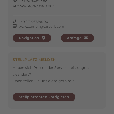
48.413175, 9.069388
48°24'47.43"N/9°4'9.80"E
+49 221 96759000
www.campingcarpark.com
Navigation
Anfrage
STELLPLATZ MELDEN
Haben sich Preise oder Service-Leistungen
geändert?
Dann teilen Sie uns diese gern mit.
Stellplatzdaten korrigieren