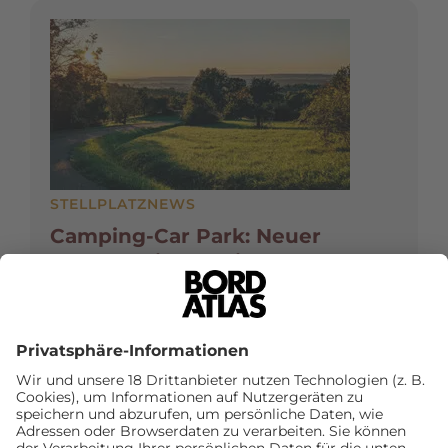
STELLPLATZNEWS
Camping-Car Park: Neuer
Stellplatz in Mössingen
Camping-Car Park hat einen neuen Standort in
Deutschland: Am 28. Mai 2026 eröffnete der
französische Betreiber seinen
Wohnmobilstellplatz in Mössingen.
Mehr erfahren