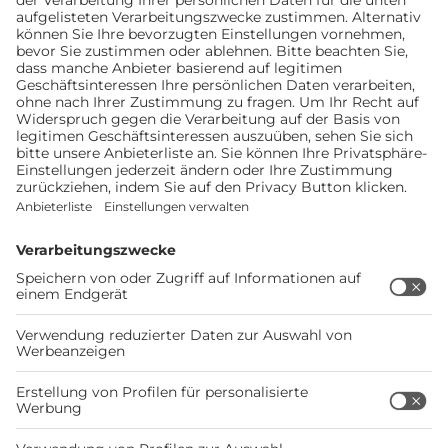
Mehr als 7.400 Stellplätze in
Deutschland und Europa
Jetzt registrieren und alle Funktionen und
Vorteile von Bordatlas+ nutzen
Stellplätze finden
Mehr zu Bordatlas+
KONTAKT ZUR REDAKTION
Hast Du Anregungen zu Bordatlas Online? Wir freuen
uns über Deine Nachricht:
bordatlas@doldemedien.de