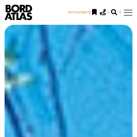
Anmelden
|
|
|