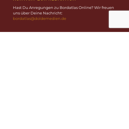
Hast Du Anregungen zu Bordatlas Online? Wir freuen
uns über Deine Nachricht:
bordatlas@doldemedien.de
WOHNMOBILSTELLPLÄTZE
Möchtest Du uns einen neuen Stellplatz melden?
Neuen Stellplatz melden
Du bist Stellplatzbetreiber und möchtest Deinen
Stellplatz veröffentlichen?
Stellplatz veröffentlichen
REISEMAGAZIN