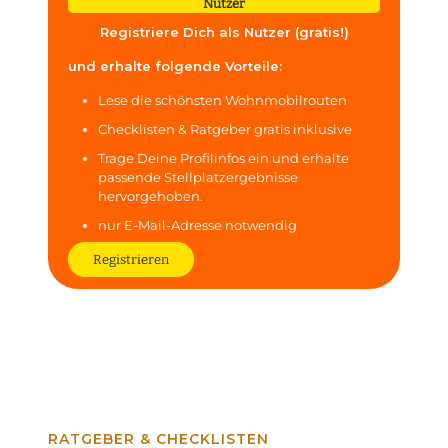
Nutzer
Registriere Dich als Nutzer (gratis!)
und erhalte folgende Vorteile:
Lese die schönsten Wohnmobilrouten
Checklisten & Ratgeber gratis inklusive
Trage Deine Profilinfos ein und erhalte
passende Stellplatzergebnisse
hervorgehoben.
nur E-Mail-Adresse notwendig
Registrieren
RATGEBER & CHECKLISTEN