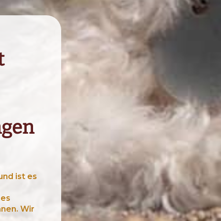
t
ngen
nd ist es
des
nnen. Wir