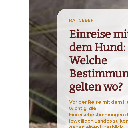
RATGEBER
Einreise mi
dem Hund:
Welche
Bestimmu
gelten wo?
Vor der Reise mit dem Hu
wichtig, die
Einreisebestimmungen 
jeweiligen Landes zu ke
geben einen Überblick.