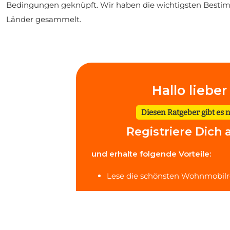
Bedingungen geknüpft. Wir haben die wichtigsten Bestimm
Länder gesammelt.
Hallo liebe
Diesen Ratgeber gibt es n
Registriere Dich a
und erhalte folgende Vorteile:
Lese die schönsten Wohnmobil
Checklisten & Ratgeber gratis in
Trage Deine Profilinfos ein und
Stellplatzergebnisse hervorgeh