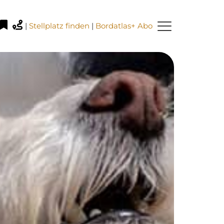
|
Stellplatz finden
|
Bordatlas+ Abo