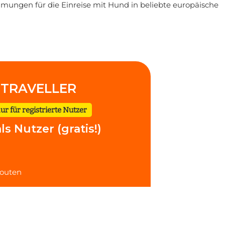
ungen für die Einreise mit Hund in beliebte europäische
r TRAVELLER
ur für registrierte Nutzer
ls Nutzer (gratis!)
routen
klusive
 erhalte passende
oben.