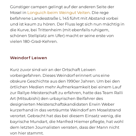
Günstiger campen gelingt auf der anderen Seite der
Mosel in
Longuich beim Weingut Veiten
. Die rege
befahrene Landesstraße L 145 führt mit Abstand vorbei
und ist kaum zu hören. Der Fluss legt sich nun mächtig in
die Kurve, bei Trittenheim (mit ebenfalls ruhigem,
schönen Stellplatz am Ufer) macht er seine erste von
vielen 180-Grad-Kehren.
Weindorf Leiwen
Kurz zuvor sind wir an der Ortschaft Leiwen
vorbeigefahren. Dieses Weindorf erinnert uns eine
obskure Geschichte aus den 1990er Jahren. Um bei den
örtlichen Medien mehr Aufmerksamkeit bei einem Lauf
zur Rallye-Meisterschaft zu erfahren, hatte das Team Ralli
Art (Mitsubishi) den urbayrischen Beifahrer des
designierten Meisterschaftskandidaten Erwin Weber
kurzerhand in das verträumte Weindorf am Moselstrand
verortet. Gebracht hat das bei diesem Einsatz wenig, die
bayrische Mundart, die Manfred Hiemer pflegte, hat wohl
dem letzten Journalisten verraten, dass der Mann nicht
von hier stammt.