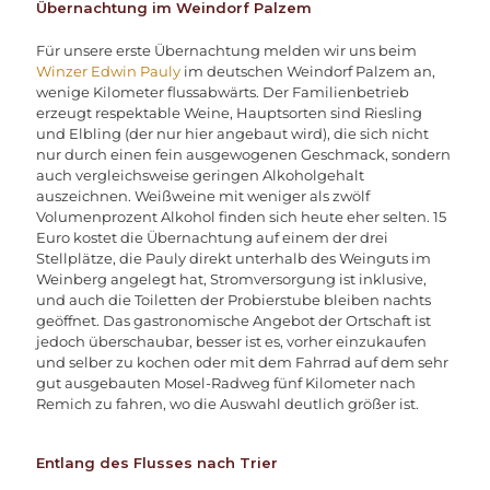
Übernachtung im Weindorf Palzem
Für unsere erste Übernachtung melden wir uns beim
Winzer Edwin Pauly
im deutschen Weindorf Palzem an,
wenige Kilometer flussabwärts. Der Familienbetrieb
erzeugt respektable Weine, Hauptsorten sind Riesling
und Elbling (der nur hier angebaut wird), die sich nicht
nur durch einen fein ausgewogenen Geschmack, sondern
auch vergleichsweise geringen Alkoholgehalt
auszeichnen. Weißweine mit weniger als zwölf
Volumenprozent Alkohol finden sich heute eher selten. 15
Euro kostet die Übernachtung auf einem der drei
Stellplätze, die Pauly direkt unterhalb des Weinguts im
Weinberg angelegt hat, Stromversorgung ist inklusive,
und auch die Toiletten der Probierstube bleiben nachts
geöffnet. Das gastronomische Angebot der Ortschaft ist
jedoch überschaubar, besser ist es, vorher einzukaufen
und selber zu kochen oder mit dem Fahrrad auf dem sehr
gut ausgebauten Mosel-Radweg fünf Kilometer nach
Remich zu fahren, wo die Auswahl deutlich größer ist.
Entlang des Flusses nach Trier