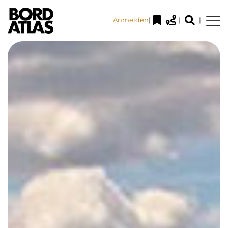
Anmelden
|
|
|