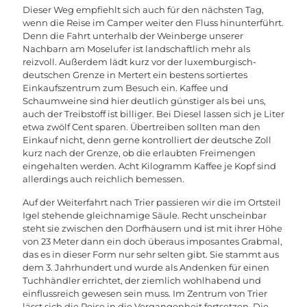
Dieser Weg empfiehlt sich auch für den nächsten Tag,
wenn die Reise im Camper weiter den Fluss hinunterführt.
Denn die Fahrt unterhalb der Weinberge unserer
Nachbarn am Moselufer ist landschaftlich mehr als
reizvoll. Außerdem lädt kurz vor der luxemburgisch-
deutschen Grenze in Mertert ein bestens sortiertes
Einkaufszentrum zum Besuch ein. Kaffee und
Schaumweine sind hier deutlich günstiger als bei uns,
auch der Treibstoff ist billiger. Bei Diesel lassen sich je Liter
etwa zwölf Cent sparen. Übertreiben sollten man den
Einkauf nicht, denn gerne kontrolliert der deutsche Zoll
kurz nach der Grenze, ob die erlaubten Freimengen
eingehalten werden. Acht Kilogramm Kaffee je Kopf sind
allerdings auch reichlich bemessen.
Auf der Weiterfahrt nach Trier passieren wir die im Ortsteil
Igel stehende gleichnamige Säule. Recht unscheinbar
steht sie zwischen den Dorfhäusern und ist mit ihrer Höhe
von 23 Meter dann ein doch überaus imposantes Grabmal,
das es in dieser Form nur sehr selten gibt. Sie stammt aus
dem 3. Jahrhundert und wurde als Andenken für einen
Tuchhändler errichtet, der ziemlich wohlhabend und
einflussreich gewesen sein muss. Im Zentrum von Trier
lässt sich die Reise in die Vergangenheit fortsetzen. Die