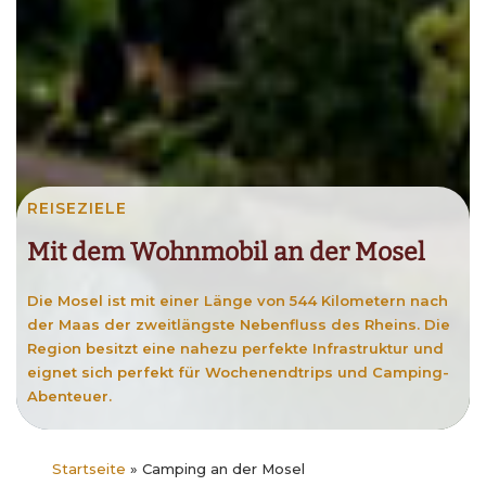
REISEZIELE
Mit dem Wohnmobil an der Mosel
Die Mosel ist mit einer Länge von 544 Kilometern nach
der Maas der zweitlängste Nebenfluss des Rheins. Die
Region besitzt eine nahezu perfekte Infrastruktur und
eignet sich perfekt für Wochenendtrips und Camping-
Abenteuer.
Startseite
»
Camping an der Mosel