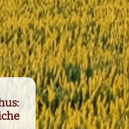
hus:
iche