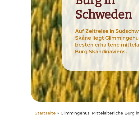
Burg in
Schweden
Auf Zeitreise in Südschw
Skåne liegt Glimmingehu
besten erhaltene mittela
Burg Skandinaviens.
Startseite
»
Glimmingehus: Mittelalterliche Burg 