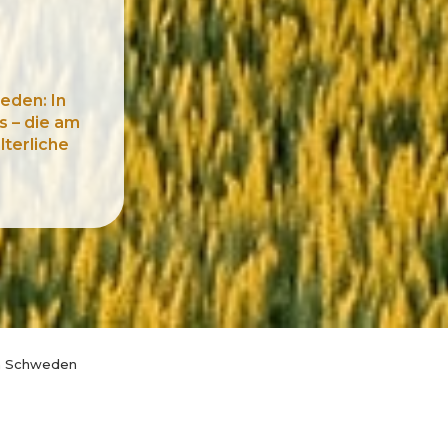
eden: In
s – die am
lterliche
in Schweden